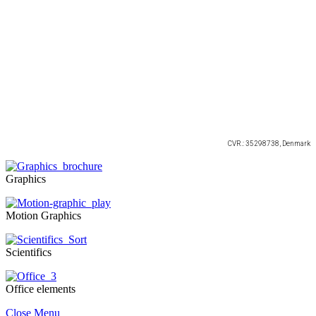
Har du brug for grafisk support?
Så kigger jeg gerne forbi til en kop
kaffe.
Alice Steinmeier
dacke71@gmail.com
CVR.: 35298738, Denmark
Graphics
Motion Graphics
Scientifics
Office elements
Close Menu